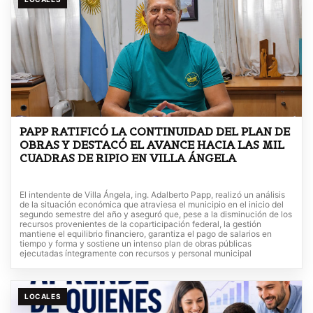
PAPP RATIFICÓ LA CONTINUIDAD DEL PLAN DE
OBRAS Y DESTACÓ EL AVANCE HACIA LAS MIL
CUADRAS DE RIPIO EN VILLA ÁNGELA
El intendente de Villa Ángela, ing. Adalberto Papp, realizó un análisis
de la situación económica que atraviesa el municipio en el inicio del
segundo semestre del año y aseguró que, pese a la disminución de los
recursos provenientes de la coparticipación federal, la gestión
mantiene el equilibrio financiero, garantiza el pago de salarios en
tiempo y forma y sostiene un intenso plan de obras públicas
ejecutadas íntegramente con recursos y personal municipal
LOCALES