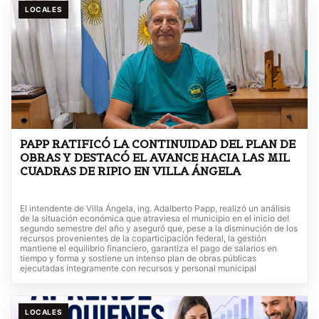
LOCALES
PAPP RATIFICÓ LA CONTINUIDAD DEL PLAN DE
OBRAS Y DESTACÓ EL AVANCE HACIA LAS MIL
CUADRAS DE RIPIO EN VILLA ÁNGELA
El intendente de Villa Ángela, ing. Adalberto Papp, realizó un análisis
de la situación económica que atraviesa el municipio en el inicio del
segundo semestre del año y aseguró que, pese a la disminución de los
recursos provenientes de la coparticipación federal, la gestión
mantiene el equilibrio financiero, garantiza el pago de salarios en
tiempo y forma y sostiene un intenso plan de obras públicas
ejecutadas íntegramente con recursos y personal municipal
LOCALES