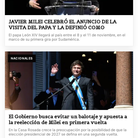
JAVIER MILEI CELEBRÓ EL ANUNCIO DE LA
VISITA DEL PAPA Y LA DEFINIÓ COMO
El papa León XIV llegará al país entre el 8 y el 11 de noviembre, en el
marco de su primera gira por Sudamérica.
NACIONALES
El Gobierno busca evitar un balotaje y apuesta a
la reelección de Milei en primera vuelta
En la Casa Rosada crece la preocupación por la posibilidad de que la
elección presidencial de 2027 se defina en una segunda vuelta.