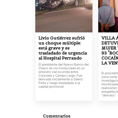
Livio Gutiérrez sufrió
VILLA 
un choque múltiple:
DETUV
está grave y es
MUJER 
trasladado de urgencia
93 “BO
al Hospital Perrando
COCAÍN
LA VE
El presidente del Nuevo Banco del
Chaco se vio involucrado en un
siniestro vial ocurrido entre
El procedim
Corzuela y Campo Largo. Fue
zona norte 
derivado inicialmente a Sáenz
investigac
Peña y luego trasladado a la
movilizaba
capital provincial
realizarían
estupefaci
“delivery”.
Comentarios