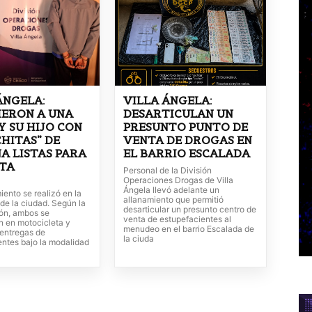
ÁNGELA:
VILLA ÁNGELA:
IERON A UNA
DESARTICULAN UN
Y SU HIJO CON
PRESUNTO PUNTO DE
CHITAS” DE
VENTA DE DROGAS EN
A LISTAS PARA
EL BARRIO ESCALADA
NTA
Personal de la División
Operaciones Drogas de Villa
Ángela llevó adelante un
iento se realizó en la
allanamiento que permitió
de la ciudad. Según la
desarticular un presunto centro de
ión, ambos se
venta de estupefacientes al
n en motocicleta y
menudeo en el barrio Escalada de
 entregas de
la ciuda
entes bajo la modalidad