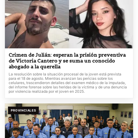
Crimen de Julián: esperan la prisión preventiva
de Victoria Cantero y se suma un conocido
abogado a la querella
La resolución sobre la situación procesal de la joven está prevista
para el 18 de agosto. Mientras avanzan las pericias sobre los
celulares, trascendieron detalles del examen médico de la imputada,
del informe forense sobre las heridas de la víctima y de una denuncia
por violencia realizada por el joven en 2025.
PROVINCIALES