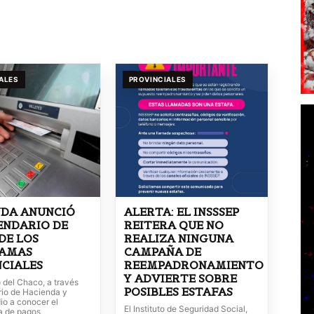
ALES
PROVINCIALES
NDA ANUNCIÓ
ALERTA: EL INSSSEP
ENDARIO DE
REITERA QUE NO
DE LOS
REALIZA NINGUNA
AMAS
CAMPAÑA DE
CIALES
REEMPADRONAMIENTO
Y ADVIERTE SOBRE
 del Chaco, a través
POSIBLES ESTAFAS
rio de Hacienda y
io a conocer el
El Instituto de Seguridad Social,
a de pagos