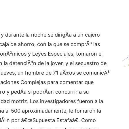
 durante la noche se dirigÃ­a a un cajero
 caja de ahorro, con la que se comprÃ³ las
conÃ³micos y Leyes Especiales, tomaron el
 la detenciÃ³n de la joven y el secuestro de
 jueves, un hombre de 71 aÃ±os se comunicÃ³
tigaciones Complejas para comentar que
ro y pedÃ­a si podrÃ­an concurrir a su
idad motriz. Los investigadores fueron a la
a al 500 aproximadamente, le tomaron la
ciÃ³n por â€œSupuesta Estafaâ€. Como