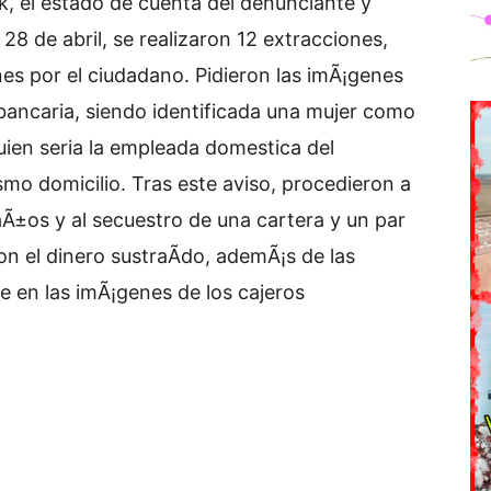
k, el estado de cuenta del denunciante y
28 de abril, se realizaron 12 extracciones,
es por el ciudadano. Pidieron las imÃ¡genes
 bancaria, siendo identificada una mujer como
quien seria la empleada domestica del
smo domicilio. Tras este aviso, procedieron a
aÃ±os y al secuestro de una cartera y un par
n el dinero sustraÃ­do, ademÃ¡s de las
ve en las imÃ¡genes de los cajeros