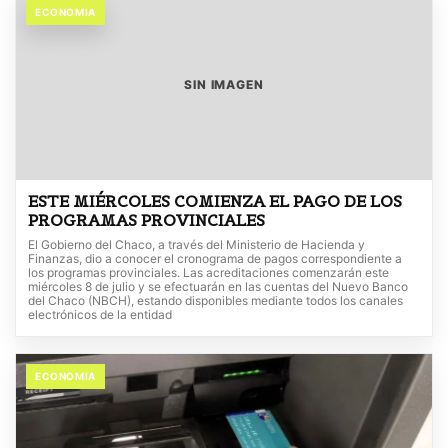
ECONOMIA
SIN IMAGEN
ESTE MIÉRCOLES COMIENZA EL PAGO DE LOS
PROGRAMAS PROVINCIALES
El Gobierno del Chaco, a través del Ministerio de Hacienda y
Finanzas, dio a conocer el cronograma de pagos correspondiente a
los programas provinciales. Las acreditaciones comenzarán este
miércoles 8 de julio y se efectuarán en las cuentas del Nuevo Banco
del Chaco (NBCH), estando disponibles mediante todos los canales
electrónicos de la entidad
ECONOMIA