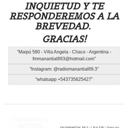
INQUIETUD Y TE
RESPONDEREMOS A LA
BREVEDAD.
GRACIAS!
Maipú 580 - Villa Angela - Chaco - Argentina -
fmmanantial893@hotmail.com
Instagram: @radiomanantial89.3
whatsapp +543735625427
FM MANANTIAL 89.3 - L.R.H 338 - Todos los