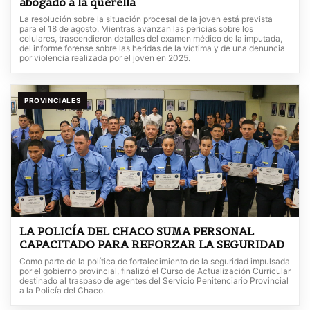
abogado a la querella
La resolución sobre la situación procesal de la joven está prevista
para el 18 de agosto. Mientras avanzan las pericias sobre los
celulares, trascendieron detalles del examen médico de la imputada,
del informe forense sobre las heridas de la víctima y de una denuncia
por violencia realizada por el joven en 2025.
PROVINCIALES
LA POLICÍA DEL CHACO SUMA PERSONAL
CAPACITADO PARA REFORZAR LA SEGURIDAD
Como parte de la política de fortalecimiento de la seguridad impulsada
por el gobierno provincial, finalizó el Curso de Actualización Curricular
destinado al traspaso de agentes del Servicio Penitenciario Provincial
a la Policía del Chaco.