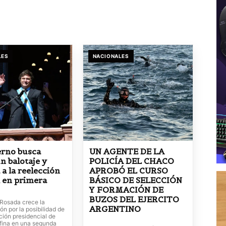
LES
NACIONALES
erno busca
UN AGENTE DE LA
n balotaje y
POLICÍA DEL CHACO
 a la reelección
APROBÓ EL CURSO
i en primera
BÁSICO DE SELECCIÓN
Y FORMACIÓN DE
BUZOS DEL EJERCITO
 Rosada crece la
ARGENTINO
n por la posibilidad de
ción presidencial de
fina en una segunda