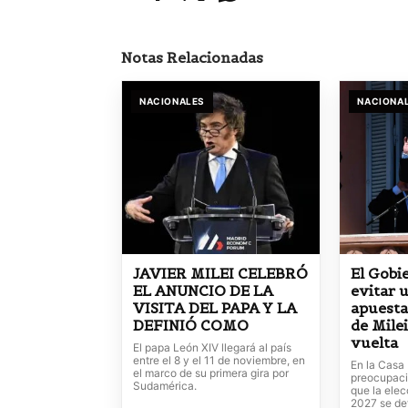
Notas Relacionadas
NACIONALES
NACIONA
JAVIER MILEI CELEBRÓ
El Gobi
EL ANUNCIO DE LA
evitar u
VISITA DEL PAPA Y LA
apuesta
DEFINIÓ COMO
de Mile
vuelta
El papa León XIV llegará al país
entre el 8 y el 11 de noviembre, en
En la Casa
el marco de su primera gira por
preocupació
Sudamérica.
que la elec
2027 se de