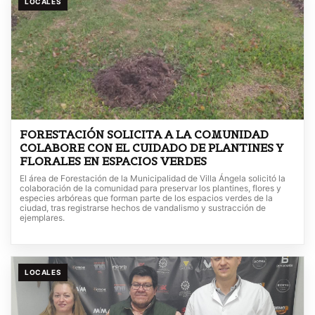
LOCALES
FORESTACIÓN SOLICITA A LA COMUNIDAD
COLABORE CON EL CUIDADO DE PLANTINES Y
FLORALES EN ESPACIOS VERDES
El área de Forestación de la Municipalidad de Villa Ángela solicitó la
colaboración de la comunidad para preservar los plantines, flores y
especies arbóreas que forman parte de los espacios verdes de la
ciudad, tras registrarse hechos de vandalismo y sustracción de
ejemplares.
LOCALES