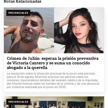
Notas Relacionadas
PROVINCIALES
Crimen de Julián: esperan la prisión preventiva
de Victoria Cantero y se suma un conocido
abogado a la querella
La resolución sobre la situación procesal de la joven está prevista
para el 18 de agosto. Mientras avanzan las pericias sobre los
celulares, trascendieron detalles del examen médico de la imputada,
del informe forense sobre las heridas de la víctima y de una denuncia
por violencia realizada por el joven en 2025.
PROVINCIALES