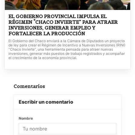
EL GOBIERNO PROVINCIAL IMPULSA EL
RÉGIMEN “CHACO INVIERTE” PARA ATRAER
INVERSIONES, GENERAR EMPLEO Y
FORTALECER LA PRODUCCIÓN
El Gobierno del Chaco enviará a la Cámara de Diputados un proyecto
de ley para crear el Régimen de Incentivo a Nuevas Inversiones (RINI)
“Chaco Invierte”, una herramienta pensada para atraer nuevas
inversiones, generar más puestos de trabajo registrados y acompañar
el crecimiento de la economía provincial.
Comentarios
Escribir un comentario
Nombre