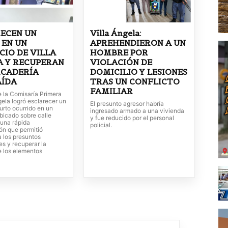
ECEN UN
Villa Ángela:
 EN UN
APREHENDIERON A UN
IO DE VILLA
HOMBRE POR
A Y RECUPERAN
VIOLACIÓN DE
RCADERÍA
DOMICILIO Y LESIONES
AÍDA
TRAS UN CONFLICTO
FAMILIAR
e la Comisaría Primera
gela logró esclarecer un
El presunto agresor habría
urto ocurrido en un
ingresado armado a una vivienda
bicado sobre calle
y fue reducido por el personal
 una rápida
policial.
ón que permitió
 a los presuntos
es y recuperar la
e los elementos