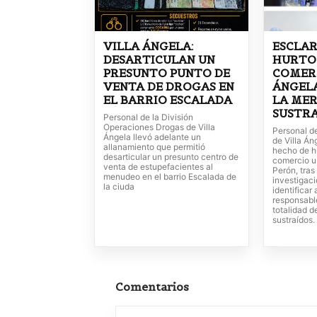
VILLA ÁNGELA:
ESCLAR
DESARTICULAN UN
HURTO
PRESUNTO PUNTO DE
COMERC
VENTA DE DROGAS EN
ÁNGEL
EL BARRIO ESCALADA
LA ME
SUSTR
Personal de la División
Operaciones Drogas de Villa
Personal d
Ángela llevó adelante un
de Villa Án
allanamiento que permitió
hecho de h
desarticular un presunto centro de
comercio u
venta de estupefacientes al
Perón, tras
menudeo en el barrio Escalada de
investigaci
la ciuda
identificar
responsabl
totalidad d
sustraídos.
Comentarios