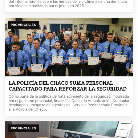
del informe forense sobre las heridas de la víctima y de una denuncia
por violencia realizada por el joven en 2025.
PROVINCIALES
LA POLICÍA DEL CHACO SUMA PERSONAL
CAPACITADO PARA REFORZAR LA SEGURIDAD
Como parte de la política de fortalecimiento de la seguridad impulsada
por el gobierno provincial, finalizó el Curso de Actualización Curricular
destinado al traspaso de agentes del Servicio Penitenciario Provincial
a la Policía del Chaco.
PROVINCIALES