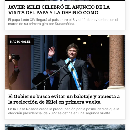
JAVIER MILEI CELEBRÓ EL ANUNCIO DE LA
VISITA DEL PAPA Y LA DEFINIÓ COMO
El papa León XIV llegará al país entre el 8 y el 11 de noviembre, en el
marco de su primera gira por Sudamérica.
NACIONALES
El Gobierno busca evitar un balotaje y apuesta a
la reelección de Milei en primera vuelta
En la Casa Rosada crece la preocupación por la posibilidad de que la
elección presidencial de 2027 se defina en una segunda vuelta.