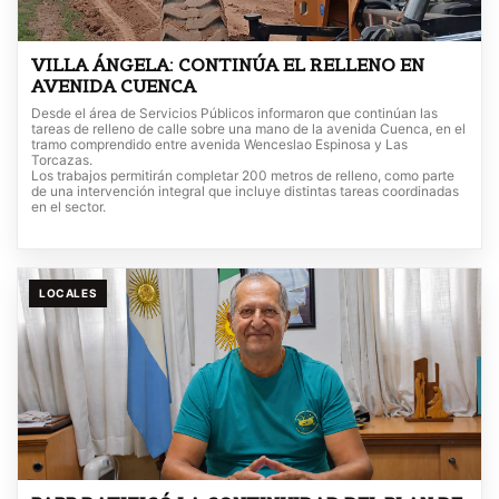
VILLA ÁNGELA: CONTINÚA EL RELLENO EN
AVENIDA CUENCA
Desde el área de Servicios Públicos informaron que continúan las
tareas de relleno de calle sobre una mano de la avenida Cuenca, en el
tramo comprendido entre avenida Wenceslao Espinosa y Las
Torcazas.
Los trabajos permitirán completar 200 metros de relleno, como parte
de una intervención integral que incluye distintas tareas coordinadas
en el sector.
LOCALES