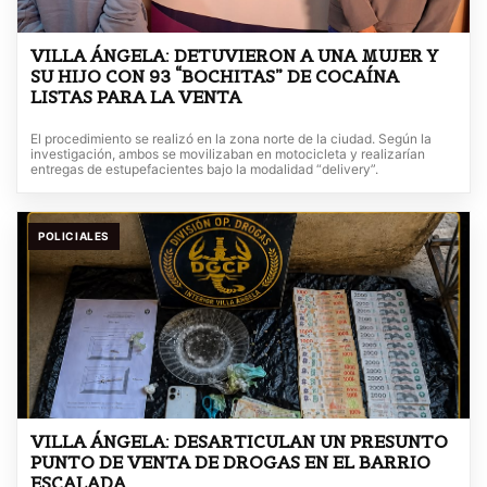
VILLA ÁNGELA: DETUVIERON A UNA MUJER Y
SU HIJO CON 93 “BOCHITAS” DE COCAÍNA
LISTAS PARA LA VENTA
El procedimiento se realizó en la zona norte de la ciudad. Según la
investigación, ambos se movilizaban en motocicleta y realizarían
entregas de estupefacientes bajo la modalidad “delivery”.
POLICIALES
VILLA ÁNGELA: DESARTICULAN UN PRESUNTO
PUNTO DE VENTA DE DROGAS EN EL BARRIO
ESCALADA