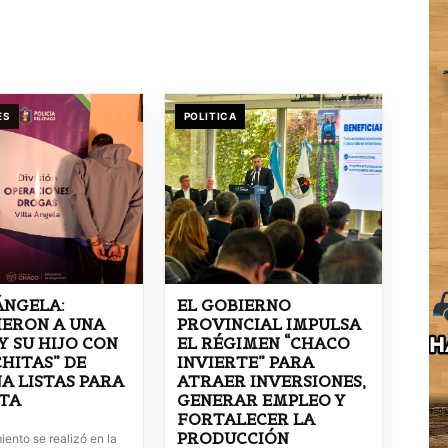
ES
POLITICA
ÁNGELA:
EL GOBIERNO
IERON A UNA
PROVINCIAL IMPULSA
Y SU HIJO CON
EL RÉGIMEN “CHACO
CHITAS” DE
INVIERTE” PARA
A LISTAS PARA
ATRAER INVERSIONES,
NTA
GENERAR EMPLEO Y
FORTALECER LA
PRODUCCIÓN
iento se realizó en la