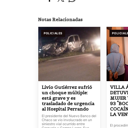
Notas Relacionadas
POLICIALES
POLICIAL
Livio Gutiérrez sufrió
VILLA 
un choque múltiple:
DETUV
está grave y es
MUJER 
trasladado de urgencia
93 “BO
al Hospital Perrando
COCAÍN
LA VE
El presidente del Nuevo Banco del
Chaco se vio involucrado en un
siniestro vial ocurrido entre
El procedim
Corzuela y Campo Largo. Fue