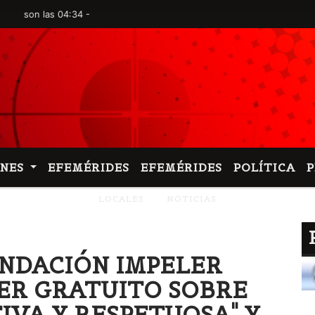
 las 04:34 -
ONES
EFEMÉRIDES
EFEMÉRIDES
POLÍTICA
LOCALES
NOTICIAS
 FUNDACIÓN IMPELER
ER GRATUITO SOBRE
IVA Y RESPETUOSA" Y