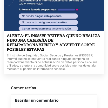
ALERTA: EL INSSSEP REITERA QUE NO REALIZA
NINGUNA CAMPAÑA DE
REEMPADRONAMIENTO Y ADVIERTE SOBRE
POSIBLES ESTAFAS
El Instituto de Seguridad Social, Seguros y Préstamos (INSSSEP)
informó que no se encuentra realizando ninguna campaña de
reempadronamiento ni de actualización de datos personales de sus
afiliados, y alertó a la comunidad sobre posibles intentos de estafa
mediante el pedido de información sensible.
Comentarios
Escribir un comentario