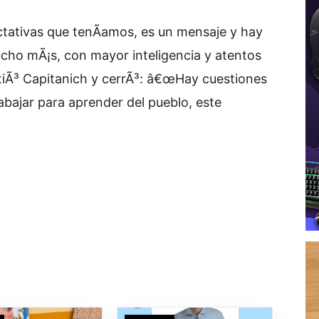
ativas que tenÃ­amos, es un mensaje y hay
cho mÃ¡s, con mayor inteligencia y atentos
itiÃ³ Capitanich y cerrÃ³: â€œHay cuestiones
abajar para aprender del pueblo, este