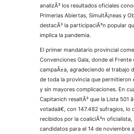
analizÃ³ los resultados oficiales con
Primerias Abiertas, SimultÃ¡neas y O
destacÃ³ la participaciÃ³n popular que
implica la pandemia.
El primer mandatario provincial come
Convenciones Gala, donde el Frente 
campaÃ±a, agradeciendo el trabajo de
de toda la provincia que permitieron e
y sin mayores complicaciones. En cu
Capitanich resaltÃ³ que la Lista 501
votadaâ€, con 147.482 sufragios, lo
recibidos por la coaliciÃ³n oficialist
candidatos para el 14 de noviembre a