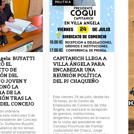
POLITICA
ngela: BUYATTI
CAPITANICH LLEGA A
Ó EL
VILLA ÁNGELA PARA
CTO DE
ENCABEZAR UNA
ÓN DEL
REUNIÓN POLÍTICA
O JOVEN Y
DEL PJ CHAQUEÑO
ONÓ LA
A DE LA
Este viernes 24 de julio, desde las
IÓN TRAS LA
16 horas, en el Centro de
 DEL CONCEJO
Empleados de Comercio de Villa
Ángela, se realizará la recepción
ión ordinaria
de gremios, instituciones,
a este miércoles 5 de
dirigentes y militantes en el marco
presidente del Concejo
de la visita del presidente del
Dr. Guillermo Buyatti,
Consejo Provincial del Partido
balance de los temas
Justicialista del Chaco, Jorge
resaltó el tratamiento