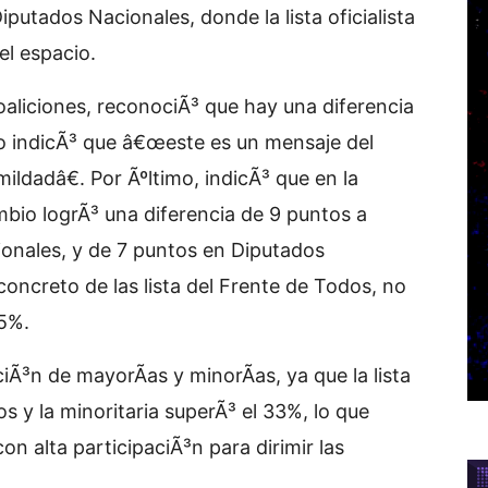
putados Nacionales, donde la lista oficialista
el espacio.
aliciones, reconociÃ³ que hay una diferencia
ro indicÃ³ que â€œeste es un mensaje del
ldadâ€. Por Ãºltimo, indicÃ³ que en la
bio logrÃ³ una diferencia de 9 puntos a
ionales, y de 7 puntos en Diputados
 concreto de las lista del Frente de Todos, no
25%.
Ã³n de mayorÃ­as y minorÃ­as, ya que la lista
s y la minoritaria superÃ³ el 33%, lo que
n alta participaciÃ³n para dirimir las