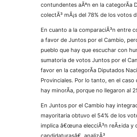
contundentes aÃºn en la categorÃ­a Di
colectÃ³ mÃ¡s del 78% de los votos d
En cuanto a la comparaciÃ³n entre co
a favor de Juntos por el Cambio, pe
pueblo que hay que escuchar con humi
sumatoria de votos Juntos por el Cam
favor en la categorÃ­a Diputados Nac
Provinciales. Por lo tanto, en el caso
hay minorÃ­a, porque no llegaron al 
En Juntos por el Cambio hay integraci
mayoritaria obtuvo el 54% de los voto
implica â€œuna elecciÃ³n reÃ±ida y co
candidaturasâ€, analizÃ³.