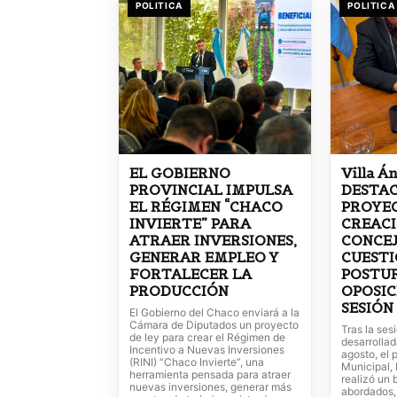
POLITICA
POLITICA
EL GOBIERNO
Villa Á
PROVINCIAL IMPULSA
DESTAC
EL RÉGIMEN “CHACO
PROYE
INVIERTE” PARA
CREACI
ATRAER INVERSIONES,
CONCEJ
GENERAR EMPLEO Y
CUESTI
FORTALECER LA
POSTUR
PRODUCCIÓN
OPOSIC
SESIÓN
El Gobierno del Chaco enviará a la
Cámara de Diputados un proyecto
Tras la ses
de ley para crear el Régimen de
desarrollad
Incentivo a Nuevas Inversiones
agosto, el 
(RINI) “Chaco Invierte”, una
Municipal, 
herramienta pensada para atraer
realizó un 
nuevas inversiones, generar más
abordados, 