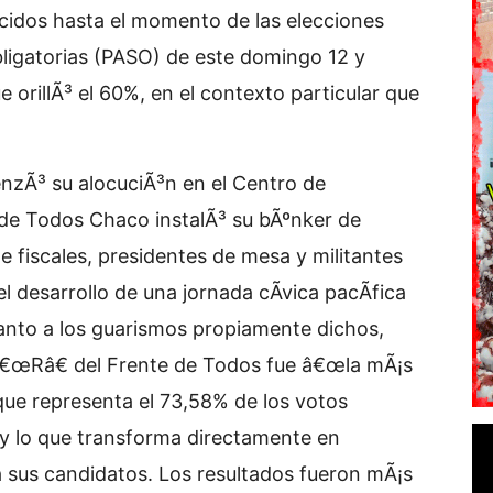
ocidos hasta el momento de las elecciones
bligatorias (PASO) de este domingo 12 y
 orillÃ³ el 60%, en el contexto particular que
nzÃ³ su alocuciÃ³n en el Centro de
de Todos Chaco instalÃ³ su bÃºnker de
 fiscales, presidentes de mesa y militantes
l desarrollo de una jornada cÃ­vica pacÃ­fica
anto a los guarismos propiamente dichos,
 â€œRâ€ del Frente de Todos fue â€œla mÃ¡s
 que representa el 73,58% de los votos
a, y lo que transforma directamente en
 sus candidatos. Los resultados fueron mÃ¡s