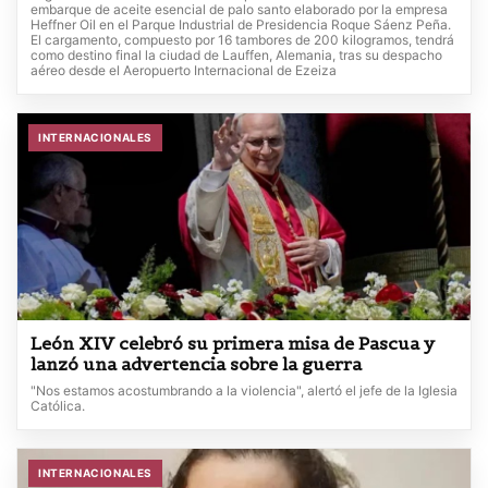
embarque de aceite esencial de palo santo elaborado por la empresa
Heffner Oil en el Parque Industrial de Presidencia Roque Sáenz Peña.
El cargamento, compuesto por 16 tambores de 200 kilogramos, tendrá
como destino final la ciudad de Lauffen, Alemania, tras su despacho
aéreo desde el Aeropuerto Internacional de Ezeiza
INTERNACIONALES
León XIV celebró su primera misa de Pascua y
lanzó una advertencia sobre la guerra
"Nos estamos acostumbrando a la violencia", alertó el jefe de la Iglesia
Católica.
INTERNACIONALES