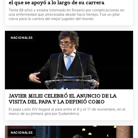
el que se apoyó a lo largo de su carrera
Tenía 68 años y estaba internado en Rosario por complicaciones en
una enfermedad que atravesaba desde hace tiempo. Fue un pilar
clave para la carrera del mejor jugador del mundo.
NACIONALES
JAVIER MILEI CELEBRÓ EL ANUNCIO DE LA
VISITA DEL PAPA Y LA DEFINIÓ COMO
El papa León XIV llegará al país entre el 8 y el 11 de noviembre, en el
marco de su primera gira por Sudamérica.
NACIONALES