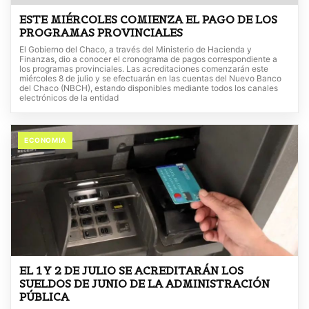
ESTE MIÉRCOLES COMIENZA EL PAGO DE LOS
PROGRAMAS PROVINCIALES
El Gobierno del Chaco, a través del Ministerio de Hacienda y
Finanzas, dio a conocer el cronograma de pagos correspondiente a
los programas provinciales. Las acreditaciones comenzarán este
miércoles 8 de julio y se efectuarán en las cuentas del Nuevo Banco
del Chaco (NBCH), estando disponibles mediante todos los canales
electrónicos de la entidad
ECONOMIA
EL 1 Y 2 DE JULIO SE ACREDITARÁN LOS
SUELDOS DE JUNIO DE LA ADMINISTRACIÓN
PÚBLICA